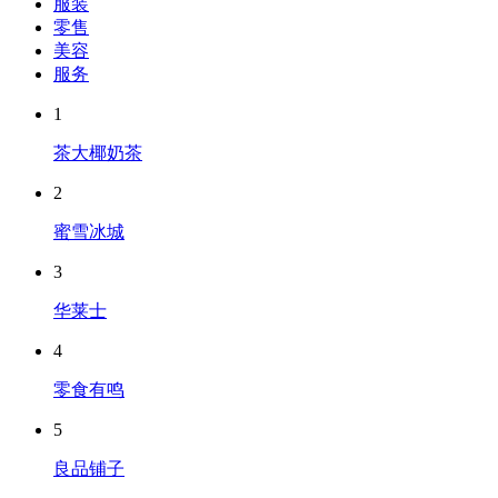
服装
零售
美容
服务
1
茶大椰奶茶
2
蜜雪冰城
3
华莱士
4
零食有鸣
5
良品铺子