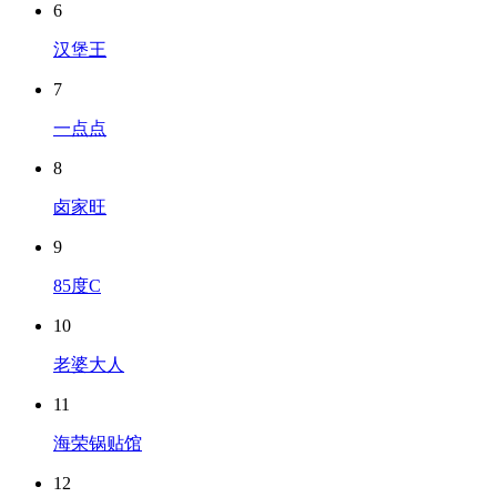
6
汉堡王
7
一点点
8
卤家旺
9
85度C
10
老婆大人
11
海荣锅贴馆
12