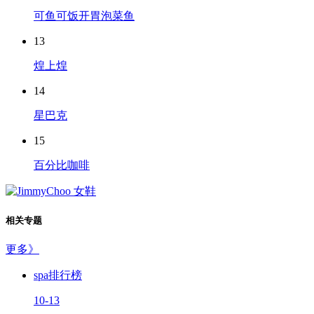
可鱼可饭开胃泡菜鱼
13
煌上煌
14
星巴克
15
百分比咖啡
相关专题
更多》
spa排行榜
10-13