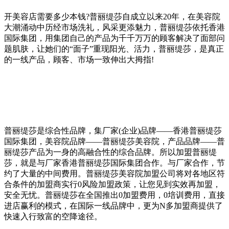
开美容店需要多少本钱?普丽缇莎自成立以来20年，在美容院
大潮涌动中历经市场洗礼，风采更添魅力，普丽缇莎依托香港
国际集团，用集团自己的产品为千千万万的顾客解决了面部问
题肌肤，让她们的“面子”重现阳光、活力，普丽缇莎，是真正
的一线产品，顾客、市场一致伸出大拇指!
普丽缇莎是综合性品牌，集厂家(企业)品牌——香港普丽缇莎
国际集团，美容院品牌——普丽缇莎美容院，产品品牌——普
丽缇莎产品为一身的高融合性的综合品牌。所以加盟普丽缇
莎，就是与厂家香港普丽缇莎国际集团合作。与厂家合作，节
约了大量的中间费用。普丽缇莎美容院加盟公司将对各地区符
合条件的加盟商实行0风险加盟政策，让您见到实效再加盟，
安全无忧。普丽缇莎在全国推出0加盟费用，0培训费用，直接
进店赢利的模式，在国际一线品牌中，更为N多加盟商提供了
快速入行致富的空降途径。