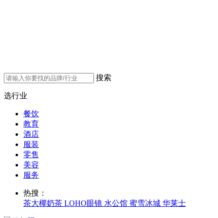
搜索
选行业
餐饮
教育
酒店
服装
零售
美容
服务
热搜：
茶大椰奶茶
LOHO眼镜
水公馆
蜜雪冰城
华莱士