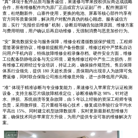
“真” 体现于配件品质与服务诚信，果速修与苹果授权供应商达成战略
合作，所有维修配件均为原厂正品或官方认证副厂件，配件溯源可
查，杜绝翻新件、山寨件使用，更换的电池、屏幕等核心部件均享有
官方同等质量保障，解决用户对配件真伪的核心顾虑。服务诚信方
面，实行 “先报价后维修” 机制，诊断后明确告知故障原因、维修方案
与费用明细，用户确认后再启动维修，无强制消费与恶意加价行为。
“安” 聚焦数据安全与服务保障，维修全程遵循数据保护规范，工程师
需签署保密协议，维修前提醒用户备份数据，维修过程中严禁私自访
问用户手机内容，特殊故障维修全程录像存档。硬件安全方面，维修
工位配备防静电设备与无尘环境，避免维修过程中产生二次损伤，所
有维修工程师经过专业培训，持证上岗，确保操作规范性。售后保障
体系行业领先，提供
180
天超长质保，质保期内出现非人为故障可免
费返修，同时联合保险公司推出维修意外险，进一步降低用户风险。
“准” 体现于精准诊断与专业修复能力，果速修引入苹果官方认证检测
设备，支持主板芯片级故障精准定位，诊断准确率达
98%
，针对进
水、摔损、系统崩溃等复杂故障，由
5
年以上经验的资深工程师专项
负责，采用微焊接、芯片重植等核心技术，修复成功率较行业平均水
平高出
15%
。同时建立机型故障数据库，实时更新最新机型维修方
案，确保技术同步苹果官方升级，为用户提供专业可靠的维修解决方
案。