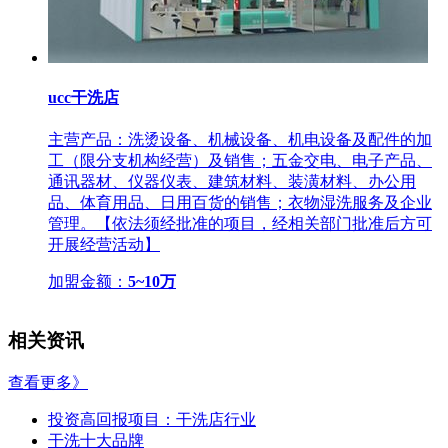
ucc干洗店
主营产品：洗烫设备、机械设备、机电设备及配件的加
工（限分支机构经营）及销售；五金交电、电子产品、
通讯器材、仪器仪表、建筑材料、装潢材料、办公用
品、体育用品、日用百货的销售；衣物湿洗服务及企业
管理。【依法须经批准的项目，经相关部门批准后方可
开展经营活动】
加盟金额：
5~10万
相关资讯
查看更多》
投资高回报项目：干洗店行业
干洗十大品牌