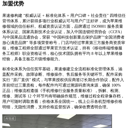
加盟优势
果速修构建
“权威认证
+
标准化体系
+
用户口碑
+
社会责任” 四维信任
背书体系，累计获得多项行业权威认可与用户广泛好评，成为苹果维
修领域的信任标杆。权威资质认证方面，品牌通过
ISO9001
服务质量
体系认证、国家高新技术企业认证，加入中国连锁经营协会（
CCFA
）
与中国果品流通协会，荣获 “中国科技创新重点保护品牌”“全国消费者
放心满意品牌” 等多项荣誉称号，门店均经过苹果第三方服务商资质审
核，维修工程师全部通过苹果官方技术认证，持有《移动终端维修服
务工程师》职业资格证书，核心技术团队拥有平均
8
年以上苹果维修
经验，具备主板芯片级维修能力。
标准化体系为信任筑牢基础，果速修建立全流程标准化管理体系，涵
盖配件采购、故障诊断、维修操作、售后服务等关键环节。配件采购
实行
“原厂直供” 模式，与苹果授权供应商签订长期合作协议，配件入
库前经过三重质检，每件配件均可通过溯源码查询来源，确保
100%
正品；维修流程遵循《手机维修行业服务质量标准》，拆解、检测、
维修、测试等
12
个环节均有明确操作规范，维修过程全程录像存档，
用户可随时调取查看；价格体系全国统一，线上公示各机型维修价格
明细，无隐性消费，支持价格监督投诉，确保收费透明合理。