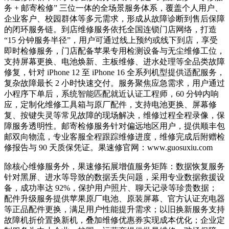
务 + 邮寄检修” 三位一体的全场景服务体系，覆盖个人用户、
企业客户、校园群体等多元需求，形成从故障诊断到售后保障
的闭环服务链。到店维修服务依托全国连锁门店网络，打造
“15 分钟服务半径”，用户可通过线上预约或线下到店，享受
即时检修服务，门店配备苹果专用检测设备与无尘维修工位，
支持屏幕更换、电池焕新、主板维修、进水处理等全品类故障
修复，针对 iPhone 12 至 iPhone 16 全系列机型提供适配服务，
复杂故障最长 2 小时快速交付。服务聚焦应急需求，用户通过
小程序下单后，系统智能匹配就近认证工程师，60 分钟内响
应，定制化维修工具箱与原厂配件，支持电池更换、屏幕修
复、按键失灵等常见故障的现场解决，维修过程全程录像，保
障服务透明性。邮寄检修服务针对偏远地区用户，提供顺丰包
邮双向物流，专业客服全程跟踪维修进度，维修完成后附赠检
修报告与 90 天质保凭证。果速修官网：www.guosuxiu.com
除核心维修服务外，果速修拓展增值服务矩阵：数据恢复服务
针对黑屏、进水等导致的数据丢失问题，采用专业数据救援设
备，成功率达 92%，保护用户照片、聊天记录等珍贵数据；
配件升级服务提供苹果原厂电池、原装屏幕、官方认证充电器
等正品配件更换，满足用户性能提升需求；以旧换新服务支持
故障机折价置换新机，叠加维修优惠券实现成本优化；企业定