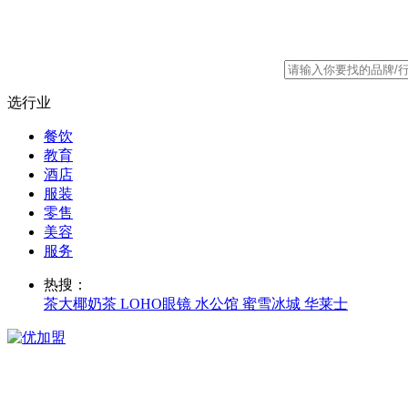
选行业
餐饮
教育
酒店
服装
零售
美容
服务
热搜：
茶大椰奶茶
LOHO眼镜
水公馆
蜜雪冰城
华莱士