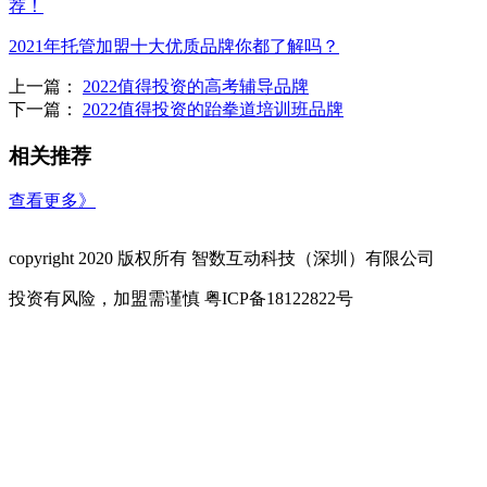
荐！
2021年托管加盟十大优质品牌你都了解吗？
上一篇：
2022值得投资的高考辅导品牌
下一篇：
2022值得投资的跆拳道培训班品牌
相关推荐
查看更多》
copyright 2020 版权所有 智数互动科技（深圳）有限公司
投资有风险，加盟需谨慎 粤ICP备18122822号