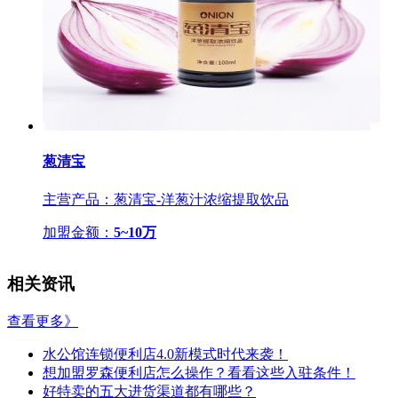
葱清宝
主营产品：葱清宝-洋葱汁浓缩提取饮品
加盟金额：
5~10万
相关资讯
查看更多》
水公馆连锁便利店4.0新模式时代来袭！
想加盟罗森便利店怎么操作？看看这些入驻条件！
好特卖的五大进货渠道都有哪些？