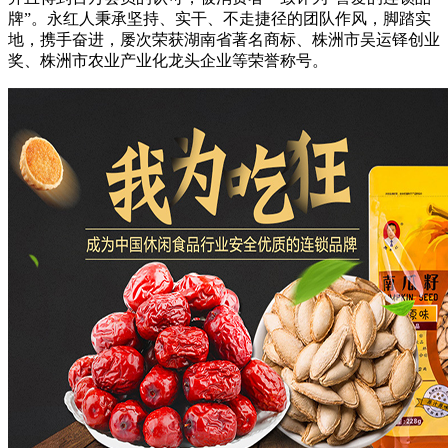
牌”。永红人秉承坚持、实干、不走捷径的团队作风，脚踏实
地，携手奋进，屡次荣获湖南省著名商标、株洲市吴运铎创业
奖、株洲市农业产业化龙头企业等荣誉称号。