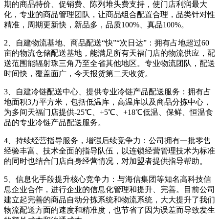
期的商品特价、促销费、陈列堆头费支持，使门店利润最大
化，专业的商品管理团队，让商品组合配置合理，品类针对性
精准，周期更新快，新品多，品质100%、真品100%。
2、自建物流基地、商品配送“快”“次日达”：拥有占地超过60
亩的物流仓储配送基地，能满足所有天福门店的物流供应，配
送范围能辐射珠三角乃至全省其他地区。专业物流团队，配送
时间快，覆盖面广，今天报货第二天收货。
3、自建冷链配送中心、提供专业冷链产品配送服务：拥有占
地面积3万平方米，包括低温库，高温库以及商品分拣中心，
为多间天福门店提供-25℃、+5℃、+18℃低温、保鲜、恒温食
品的专业冷链产品配送服务。
4、持续经营指导服务，增强后续竞争力：公司拥有一批零售
经验丰富、技术全面的指导队伍，以连锁经营管理技术为标准
的同时也结合门店自身经营情况，对加盟者提供指导帮助。
5、信息化手段提升核心竞争力：与海信集团等知名高科技信
息企业合作，进行企业的信息化管理和提升、完善。目前公司
建立起完善的商品自动分拣系统和物流系统，大大提升了我们
物流配送方面的速度和精准度，也节省了因为误差而导致发生